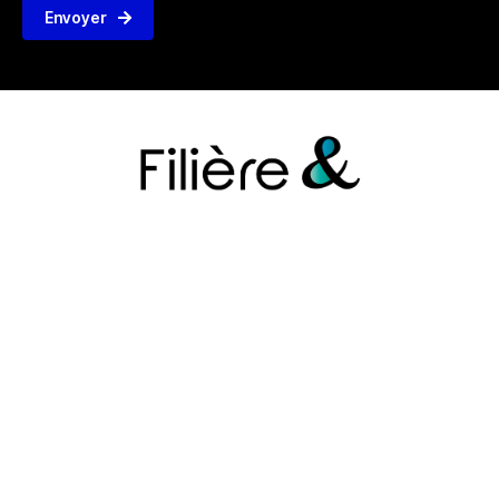
Envoyer
Adresse:
67 rue Boileau,
69006, Lyon
Email:
contact@filiere-formation.fr