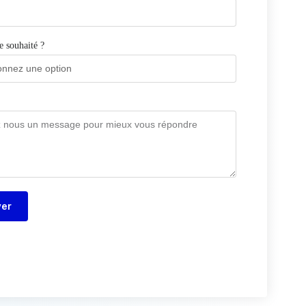
re souhaité ?
yer