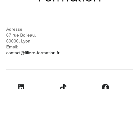
Adresse:
67 rue Boileau,
69006, Lyon
Email:
contact@filiere-formation.fr
LinkedIn
TikTok
Facebook
Youtube
© 2026
Filière & Formation