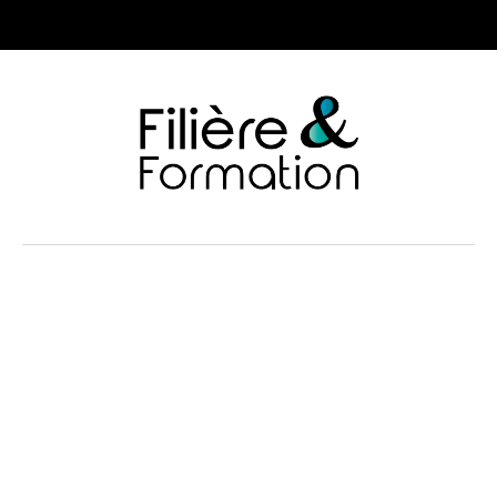
Adresse:
67 rue Boileau,
69006, Lyon
Email:
contact@filiere-formation.fr